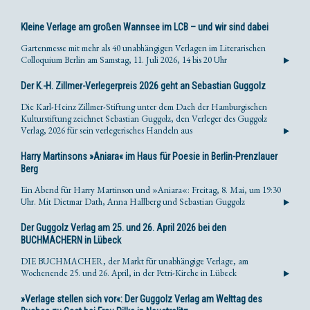
Kleine Verlage am großen Wannsee im LCB – und wir sind dabei
Gartenmesse mit mehr als 40 unabhängigen Verlagen im Literarischen
Colloquium Berlin am Samstag, 11. Juli 2026, 14 bis 20 Uhr
Der K.-H. Zillmer-Verlegerpreis 2026 geht an Sebastian Guggolz
Die Karl-Heinz Zillmer-Stiftung unter dem Dach der Hamburgischen
Kulturstiftung zeichnet Sebastian Guggolz, den Verleger des Guggolz
Verlag, 2026 für sein verlegerisches Handeln aus
Harry Martinsons »Aniara« im Haus für Poesie in Berlin-Prenzlauer
Berg
Ein Abend für Harry Martinson und »Aniara«: Freitag, 8. Mai, um 19:30
Uhr. Mit Dietmar Dath, Anna Hallberg und Sebastian Guggolz
Der Guggolz Verlag am 25. und 26. April 2026 bei den
BUCHMACHERN in Lübeck
DIE BUCHMACHER, der Markt für unabhängige Verlage, am
Wochenende 25. und 26. April, in der Petri-Kirche in Lübeck
»Verlage stellen sich vor«: Der Guggolz Verlag am Welttag des