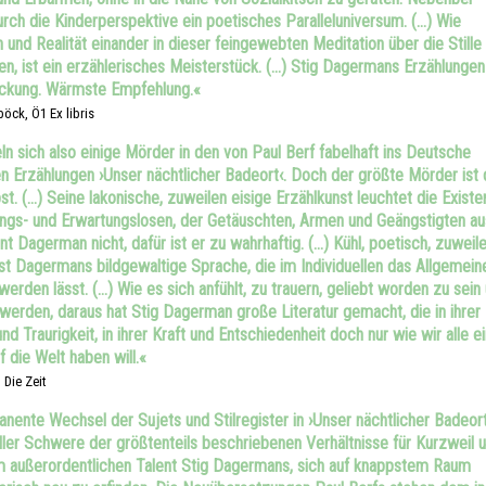
urch die Kinderperspektive ein poetisches Paralleluniversum. (…) Wie
 und Realität einander in dieser feingewebten Meditation über die Stille
en, ist ein erzählerisches Meisterstück. (…) Stig Dagermans Erzählungen
eckung. Wärmste Empfehlung.«
ck, Ö1 Ex libris
n sich also einige Mörder in den von Paul Berf fabelhaft ins Deutsche
n Erzählungen ›Unser nächtlicher Badeort‹. Doch der größte Mörder ist 
st. (…) Seine lakonische, zuweilen eisige Erzählkunst leuchtet die Existe
ngs- und Erwartungslosen, der Getäuschten, Armen und Geängstigten au
nt Dagerman nicht, dafür ist er zu wahrhaftig. (…) Kühl, poetisch, zuweil
 ist Dagermans bildgewaltige Sprache, die im Individuellen das Allgemein
erden lässt. (…) Wie es sich anfühlt, zu trauern, geliebt worden zu sein
werden, daraus hat Stig Dagerman große Literatur gemacht, die in ihrer
nd Traurigkeit, in ihrer Kraft und Entschiedenheit doch nur wie wir alle e
 die Welt haben will.«
 Die Zeit
nente Wechsel der Sujets und Stilregister in ›Unser nächtlicher Badeort
aller Schwere der größtenteils beschriebenen Verhältnisse für Kurzweil 
 außerordentlichen Talent Stig Dagermans, sich auf knappstem Raum