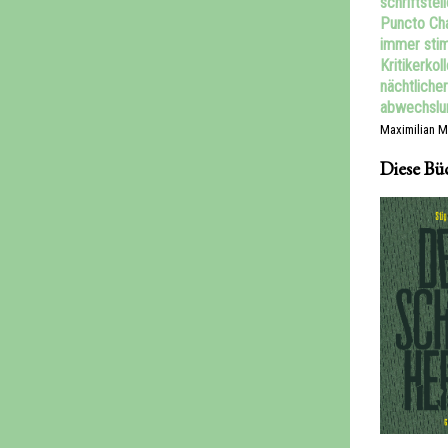
schriftste
Puncto Cha
immer stim
Kritikerkol
nächtliche
abwechslun
Maximilian M
Diese Bü