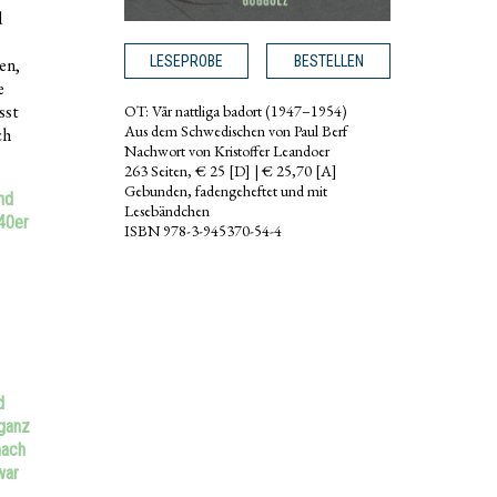
d
LESEPROBE
BESTELLEN
en,
e
sst
OT: Vår nattliga badort (1947–1954)
Aus dem Schwedischen von Paul Berf
ch
Nachwort von Kristoffer Leandoer
263 Seiten, € 25 [D] | € 25,70 [A]
Gebunden, fadengeheftet und mit
nd
Lesebändchen
40er
ISBN 978-3-945370-54-4
d
 ganz
nach
war