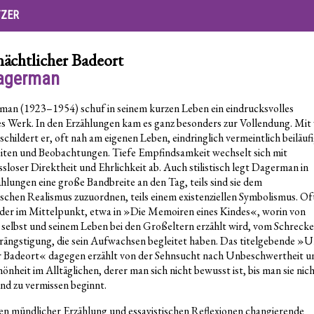
TZER
nächtlicher Badeort
Dagerman
man (1923–1954) schuf in seinem kurzen Leben ein eindrucksvolles
hes Werk. In den Erzählungen kam es ganz besonders zur Vollendung. Mit 
schildert er, oft nah am eigenen Leben, eindringlich vermeintlich beiläuf
ten und Beobachtungen. Tiefe Empfindsamkeit wechselt sich mit
loser Direktheit und Ehrlichkeit ab. Auch stilistisch legt Dagerman in
ählungen eine große Bandbreite an den Tag, teils sind sie dem
schen Realismus zuzuordnen, teils einem existenziellen Symbolismus. Of
der im Mittelpunkt, etwa in »Die Memoiren eines Kindes«, worin von
elbst und seinem Leben bei den Großeltern erzählt wird, vom Schreck
rängstigung, die sein Aufwachsen begleitet haben. Das titelgebende »U
r Badeort« dagegen erzählt von der Sehnsucht nach Unbeschwertheit u
önheit im Alltäglichen, derer man sich nicht bewusst ist, bis man sie nic
nd zu vermissen beginnt.
en mündlicher Erzählung und essayistischen Reflexionen changierende