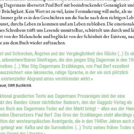
ig Dagermans übersetzt Paul Berf mit beeindruckender Genauigkeit un
Brüchigkeit. Kein Wort ist zu viel, keine Formulierung will mehr, als sie
. Immer geht es in den Geschichten um die Suche nach dem richtigen Leb
unst, durchs Leben zu kommen und am Leben zu bleiben. Die emotional
es Schreibens trifft uns Lesende unmittelbar, schüttelt uns durch und lä
hrt von der Melancholie und beglückt von der Schönheit der Existenz, na
re aus dem Buch wieder auftauchen.
st und Schrecken, Ängsten und der Vergänglichkeit des Glücks (…) Es si
, unbeantwortbaren Sinnfragen, die den jungen Stig Dagerman in den 19
reiben. (…) Was Stig Dagermans Erzählungen, von Paul Berf exzellent
auszeichnet: eine lakonische, ruhige Sprache, in der ein sich plötzlich
 existenzieller Abgrund umso verstörender wirkt.«
auer, SWR Buchkritik
iktional grundierten Texte aus Dagermans Prosareigen sind der eine
t des Bandes ›Unser nächtlicher Badeort‹, den der Guggolz-Verlag als
ttes Buch aus Dagermans Feder auf den Markt bringt – alles aus der Han
nden Übersetzers Paul Berf. Das Gros der Erzählungen steht allerdings
dition der westeuropäischen Avantgarde, die in den 1940er Jahren auch 
elangt war: Kafka und die Surrealisten. (…) Trotz seines frühen Todes 
in Gigant der Literatur.«