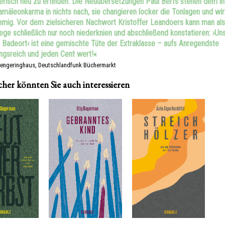
llerisch neu zu erfinden. Die Neuübersetzungen Paul Berfs stehen dem in
mäleonkarma in nichts nach, sie changieren locker die Tonlagen und wi
mig. Vor dem zielsicheren Nachwort Kristoffer Leandoers kann man als
lege schließlich nur noch niederknien und abschließend konstatieren: ›Un
r Badeort‹ ist eine gemischte Tüte der Extraklasse – aufs Anregendste
gsreich und jeden Cent wert!«
engeringhaus, Deutschlandfunk Büchermarkt
cher könnten Sie auch interessieren