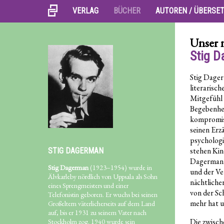
VERLAG
BÜCHER
AUTOREN / ÜBERSE
Unser 
Stig 
Stig Dager
literarisc
Mitgefühl 
Begebenhei
kompromiss
seinen Erz
psychologi
stehen Kin
STIG DAGERMAN
Dagerman s
Stig Dagerman
(1923–1954) wurde in
und der Ve
Älvkarleby nördlich von Uppsala als Sohn
nächtliche
eines Sprengmeisters und einer
von der Sch
Telefonistin geboren. Er wuchs bei seinen
mehr hat u
Großeltern väterlicherseits auf dem Land
auf, bis er 1931 zu seinem Vater nach
Die zwisch
Stockholm zog. 1940 wurde sein