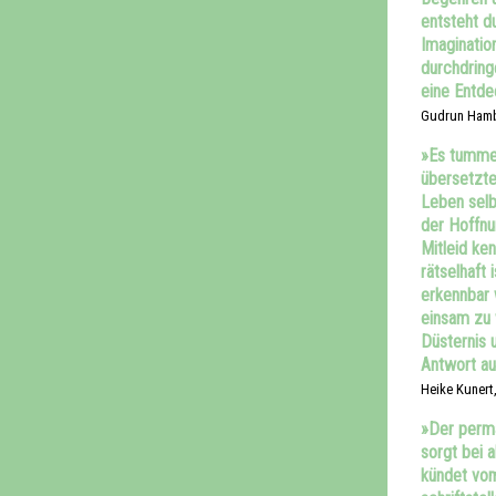
entsteht d
Imagination
durchdring
eine Entd
Gudrun Hambö
»Es tummel
übersetzte
Leben selb
der Hoffnu
Mitleid ken
rätselhaft
erkennbar w
einsam zu 
Düsternis u
Antwort auf
Heike Kunert,
»Der perma
sorgt bei 
kündet vom