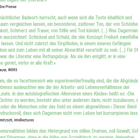
 Die Presse
nächtlicher Badeort‹ herrscht, auch wenn sich die Texte inhaltlich und
 kaum vergleichen lassen, ein besonderer, zeitloser Ton, der von Schönhe
keit, Schmerz und Trauer, von Stille und Tod kündet. (…) Was Dagerman
n auszeichnet: Schicksal und Schuld, die das Konzept Freiheit zweifelha
 lassen. Und nicht zuletzt das Empfinden, in einem inneren Gefängnis
en und zum Leben mit all seiner Absurdität verurteilt zu sein. (…) Für St
r die Literatur eine Rettungsboje. Als sie ihm entglitt, er in eine
e geriet, verlor er alle Kraft.«
auer, WDR3
en, die so facettenreich wie experimentierfreudig sind, die die Abgründ
ebenso ausleuchten wie die der Arbeits- und Lebensverhältnisse der
Leute. In den autobiografischen ›Memoiren eines Kindes‹ heißt es: ›Die
 Dichter zu werden, besteht also unter anderem darin, nicht zuzulassen, 
 oder die Menschen oder das Geld es einem abgewöhnen.‹ Dieser Band
ndrucksvoll, dass sich Dagerman nicht vom Leben hat korrumpieren lass
tzsch, Intellectures
ensrealitäten bilden den Hintergrund von stillen Dramen, voll Gewalt, Sc
nd Erbarmen, ohne in die Nähe von Sozialkitsch zu geraten. Nebenbei