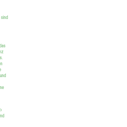
 sind
das
nz
s.
en
e
 und
ine
‹
und