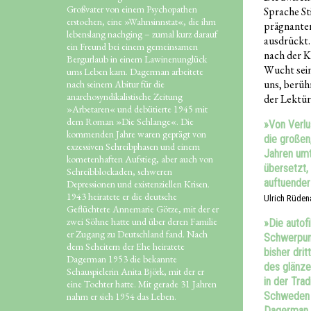
Großvater von einem Psychopathen
Sprache St
erstochen, eine »Wahnsinnstat«, die ihm
prägnanter 
lebenslang nachging – zumal kurz darauf
ausdrückt
ein Freund bei einem gemeinsamen
nach der K
Bergurlaub in einem Lawinenunglück
Wucht sein
ums Leben kam. Dagerman arbeitete
uns, berü
nach seinem Abitur für die
anarchosyndikalistische Zeitung
der Lektü
»Arbetaren« und debütierte 1945 mit
dem Roman »Die Schlange«. Die
»Von Verlu
kommenden Jahre waren geprägt von
die großen
exzessiven Schreibphasen und einem
Jahren umt
kometenhaften Aufstieg, aber auch von
übersetzt, 
Schreibblockaden, schweren
auftuender
Depressionen und existenziellen Krisen.
1943 heiratete er die deutsche
Ulrich Rüden
Geflüchtete Annemarie Götze, mit der er
zwei Söhne hatte und über deren Familie
»Die autof
er Zugang zu Deutschland fand. Nach
Schwerpunk
dem Scheitern der Ehe heiratete
bisher dri
Dagerman 1953 die bekannte
des glänze
Schauspielerin Anita Björk, mit der er
in der Tra
eine Tochter hatte. Mit gerade 31 Jahren
Schweden g
nahm er sich 1954 das Leben.
Dagerman e