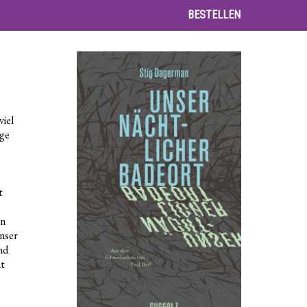
BESTELLEN
viel
ige
t
en
nser
nd
ht