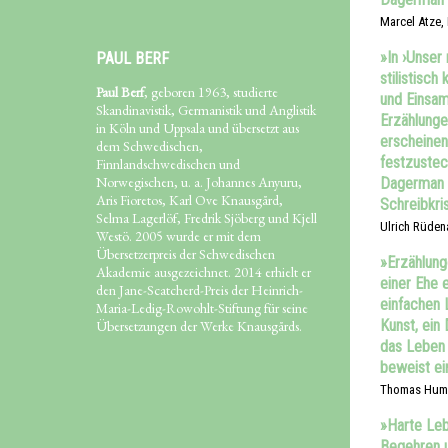
Marcel Atze,
»In ›Unser 
PAUL BERF
stilistisch
Paul Berf
, geboren 1963, studierte
und Einsam
Skandinavistik, Germanistik und Anglistik
Erzählunge
in Köln und Uppsala und übersetzt aus
erscheinen
dem Schwedischen,
festzusteck
Finnlandschwedischen und
Norwegischen, u. a. Johannes Anyuru,
Dagerman wa
Aris Fioretos, Karl Ove Knausgård,
Schreibkris
Selma Lagerlöf, Fredrik Sjöberg und Kjell
Ulrich Rüden
Westö. 2005 wurde er mit dem
Übersetzerpreis der Schwedischen
»Erzählung
Akademie ausgezeichnet. 2014 erhielt er
einer Ehe 
den Jane-Scatcherd-Preis der Heinrich-
einfachen 
Maria-Ledig-Rowohlt-Stiftung für seine
Kunst, ein
Übersetzungen der Werke Knausgårds.
das Leben
beweist ei
Thomas Hummi
»Harte Leb
Begehren u