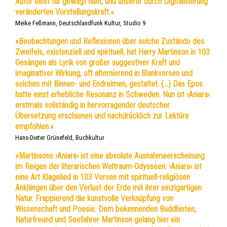
Autor einst für gewagt hielt, und unserer durch Digitalisierung
veränderten Vorstellungskraft.«
Meike Feßmann, Deutschlandfunk Kultur, Studio 9
»Beobachtungen und Reflexionen über solche Zustände des
Zweifels, existenziell und spirituell, hat Harry Martinson in 103
Gesängen als Lyrik von großer suggestiver Kraft und
imaginativer Wirkung, oft alternierend in Blankversen und
solchen mit Binnen- und Endreimen, gestaltet. (…) Das Epos
hatte einst erhebliche Resonanz in Schweden. Nun ist ›Aniara‹
erstmals vollständig in hervorragender deutscher
Übersetzung erschienen und nachdrücklich zur Lektüre
empfohlen.«
Hans-Dieter Grünefeld, Buchkultur
»Martinsons ›Aniara‹ ist eine absolute Ausnahmeerscheinung
im Reigen der literarischen Weltraum-Odysseen. ›Aniara‹ ist
eine Art Klagelied in 103 Versen mit spirituell-religiösen
Anklängen über den Verlust der Erde mit ihrer einzigartigen
Natur. Frappierend die kunstvolle Verknüpfung von
Wissenschaft und Poesie. Dem bekennenden Buddhisten,
Naturfreund und Seefahrer Martinson gelang hier ein