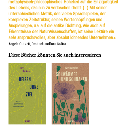
metaphysisch-philosophisches Hohelied auf die Einzigartigkeit
des Lebens, das nun zu verlöschen droht. (…) Mit seiner
unterschiedlichen Metrik, den vielen Sprachspielen, der
komplexen Zeitstruktur, seinen Wortschöpfungen und
Anspielungen, u.a. auf die antike Dichtung, wie auch auf
Erkenntnisse der Naturwissenschaften, ist seine Lektüre ein
sehr anspruchsvolles, aber absolut lohnendes Unternehmen.«
Angela Gutzeit, Deutschlandfunk Kultur
Diese Bücher könnten Sie auch interessieren