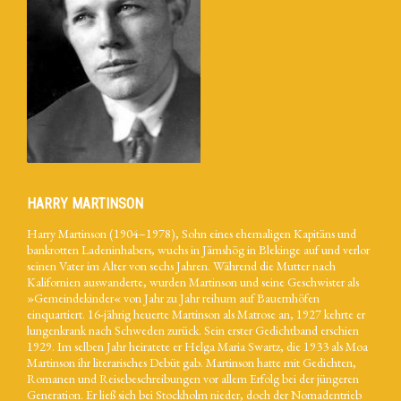
HARRY MARTINSON
Harry Martinson (1904–1978), Sohn eines ehemaligen Kapitäns und
bankrotten Ladeninhabers, wuchs in Jämshög in Blekinge auf und verlor
seinen Vater im Alter von sechs Jahren. Während die Mutter nach
Kalifornien auswanderte, wurden Martinson und seine Geschwister als
»Gemeindekinder« von Jahr zu Jahr reihum auf Bauernhöfen
einquartiert. 16-jährig heuerte Martinson als Matrose an, 1927 kehrte er
lungenkrank nach Schweden zurück. Sein erster Gedichtband erschien
1929. Im selben Jahr heiratete er Helga Maria Swartz, die 1933 als Moa
Martinson ihr literarisches Debüt gab. Martinson hatte mit Gedichten,
Romanen und Reisebeschreibungen vor allem Erfolg bei der jüngeren
Generation. Er ließ sich bei Stockholm nieder, doch der Nomadentrieb