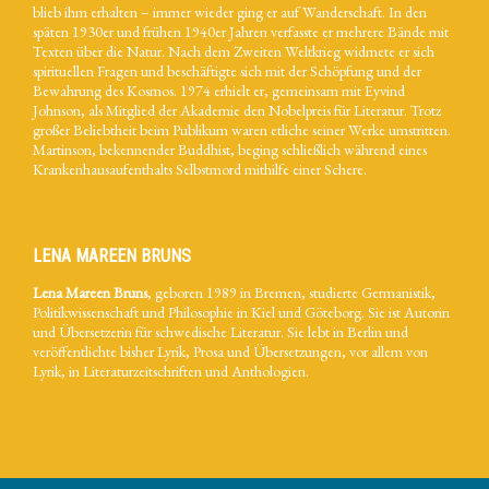
blieb ihm erhalten – immer wieder ging er auf Wanderschaft. In den
späten 1930er und frühen 1940er Jahren verfasste er mehrere Bände mit
Texten über die Natur. Nach dem Zweiten Weltkrieg widmete er sich
spirituellen Fragen und beschäftigte sich mit der Schöpfung und der
Bewahrung des Kosmos. 1974 erhielt er, gemeinsam mit Eyvind
Johnson, als Mitglied der Akademie den Nobelpreis für Literatur. Trotz
großer Beliebtheit beim Publikum waren etliche seiner Werke umstritten.
Martinson, bekennender Buddhist, beging schließlich während eines
Krankenhausaufenthalts Selbstmord mithilfe einer Schere.
LENA MAREEN BRUNS
Lena Mareen Bruns
, geboren 1989 in Bremen, studierte Germanistik,
Politikwissenschaft und Philosophie in Kiel und Göteborg. Sie ist Autorin
und Übersetzerin für schwedische Literatur. Sie lebt in Berlin und
veröffentlichte bisher Lyrik, Prosa und Übersetzungen, vor allem von
Lyrik, in Literaturzeitschriften und Anthologien.