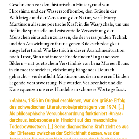
Geschrieben vor dem historischen Hintergrund von
Hiroshima und der Wasserstoffbombe, den Gräueln der
Weltkriege und der Zerstörung der Natur, wirft Harry
Martinson all seine poetische Kraft in die Waagschale, um uns
tief in die spirituelle und existenzielle Verzweiflung der
Menschen eintauchen zu lassen, die der versagenden Technik
und den Auswirkungen ihrer eigenen Rücksichtslosigkeit
ausgeliefert sind. Wie lässt sich in dieser Ausnahmesituation
noch Trost, Sinn und innerer Friede finden? In grandiosen
Bildern – mit poetischem Verständnis von Lena Mareen Bruns
in ein facettenreiches, vielstimmig klingendes Deutsch
gebracht – verdeutlicht Martinson uns die in unseren Händen
liegende Verantwortung. Nie wurden Verlorenheit und die
Konsequenzen unseres Handelns in schönere Worte gefasst.
»›Aniara‹, 1956 im Original erschienen, war der größte Erfolg
des schwedischen Literaturnobelpreisträgers von 1974. […]
Als philosophische Versuchsanordnung funktioniert ›Aniara‹
durchaus, insbesondere in Hinsicht auf das menschliche
Todesbewusstsein. […] Seine diagnostische Kraft zieht es aus
der Differenz zwischen der Schlichtheit dessen, was der