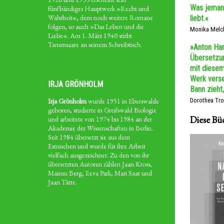
Was jemand
fünfbändiges Hauptwerk »Recht und
Wahrheit«, dem noch weitere Romane
liebt.«
folgen, so auch »Das Leben und die
Monika Melch
Liebe«. Am 1. März 1940 stirbt
Tammsaare an seinem Schreibtisch.
»Anton Han
Übersetzun
mit diesem
Werk verse
IRJA GRÖNHOLM
Bann zieht,
Irja Grönholm
wurde 1951 in Eberswalde
Dorothea Tro
geboren, studierte in Greifswald Biologie
Diese Bü
und arbeitete von 1974 bis 1984 an der
Akademie der Wissenschaften in Berlin.
Seit 1984 übersetzt sie aus dem
Estnischen und wurde für ihre Arbeit
vielfach ausgezeichnet. Zu den von ihr
übersetzten Autoren zählen Jaan Kross,
Maimu Berg, Eeva Park, Mari Saat und
Jaan Tätte.