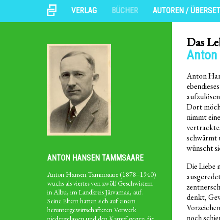
VERLAG
BÜCHER
AUTOREN / ÜBERSE
Das Le
Anton
Anton Han
ebendieses
aufzulösen
Dort möcht
nimmt eine
vertrackte
schwärmt u
wünscht sie
ANTON HANSEN TAMMSAARE
Die Liebe 
Anton Hansen Tammsaare (1878–1940)
ausgeredet
wuchs als viertes von zwölf Geschwistern
zentnersch
in Albu, im Landkreis Järvamaa, auf.
denkt, Gew
Seine Eltern hatten sich auf einem
Vorzeichen 
heruntergewirtschafteten Vorwerk
noch schie
niedergelassen und den Kampf gegen die