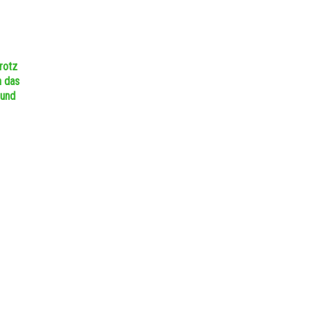
rotz
h das
 und