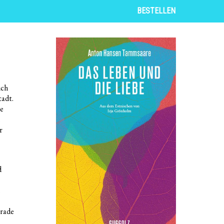
BESTELLEN
ich
tadt.
ie
r
d
erade