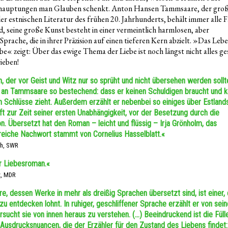
hauptungen man Glauben schenkt. Anton Hansen Tammsaare, der gro
der estnischen Literatur des frühen 20. Jahrhunderts, behält immer alle 
d, seine große Kunst besteht in einer vermeintlich harmlosen, aber
Sprache, die in ihrer Präzision auf einen tieferen Kern abzielt. »Das Leb
ebe« zeigt: Über das ewige Thema der Liebe ist noch längst nicht alles g
ieben!
, der vor Geist und Witz nur so sprüht und nicht übersehen werden sollt
t an Tammsaare so bestechend: dass er keinen Schuldigen braucht und k
n Schlüsse zieht. Außerdem erzählt er nebenbei so einiges über Estland
ft zur Zeit seiner ersten Unabhängigkeit, vor der Besetzung durch die
n. Übersetzt hat den Roman – leicht und flüssig – Irja Grönholm, das
reiche Nachwort stammt von Cornelius Hasselblatt.«
öh, SWR
r Liebesroman.«
z, MDR
, dessen Werke in mehr als dreißig Sprachen übersetzt sind, ist einer,
zu entdecken lohnt. In ruhiger, geschliffener Sprache erzählt er von sei
rsucht sie von innen heraus zu verstehen. (…) Beeindruckend ist die Füll
Ausdrucksnuancen, die der Erzähler für den Zustand des Liebens findet: