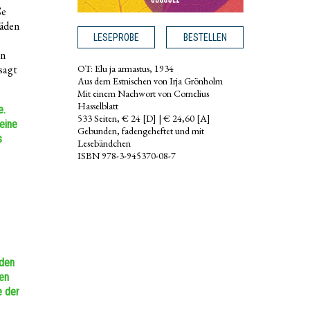
ße
Fäden
LESEPROBE
BESTELLEN
en
esagt
OT: Elu ja armastus, 1934
Aus dem Estnischen von Irja Grönholm
Mit einem Nachwort von Cornelius
Hasselblatt
e.
533 Seiten, € 24 [D] | € 24,60 [A]
eine
Gebunden, fadengeheftet und mit
s
Lesebändchen
ISBN 978-3-945370-08-7
 den
nen
e der