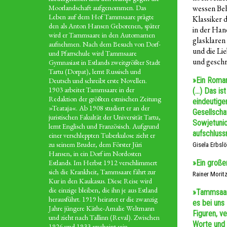
Moorlandschaft aufgenommen. Das
wessen Be
Leben auf dem Hof Tammsaare prägte
Klassiker 
den als Anton Hansen Geborenen, später
in der Han
wird er Tammsaare in den Autornamen
glasklaren 
aufnehmen. Nach dem Besuch von Dorf-
und die Li
und Pfarrschule wird Tammsaare
und geschr
Gymnasiast in Estlands zweitgrößter Stadt
Tartu (Dorpat), lernt Russisch und
»Ein Roman
Deutsch und schreibt erste Novellen.
1903 arbeitet Tammsaare in der
(…) Das is
Redaktion der größten estnischen Zeitung
eindeutige
»Teataja«. Ab 1908 studiert er an der
Gesellscha
juristischen Fakultät der Universität Tartu,
Sowjetunio
lernt Englisch und Französisch. Aufgrund
aufschluss
einer verschleppten Tuberkulose zieht er
zu seinem Bruder, dem Förster Jüri
Gisela Erbsl
Hansen, in ein Dorf im Nordosten
Estlands. Im Herbst 1912 verschlimmert
»Ein große
sich die Krankheit, Tammsaare fährt zur
Rainer Morit
Kur in den Kaukasus. Diese Reise wird
die einzige bleiben, die ihn je aus Estland
»Tammsaare
herausführt. 1919 heiratet er die zwanzig
es bei uns 
Jahre jüngere Käthe-Amalie Weltmann
Figuren, ve
und zieht nach Tallinn (Reval). Zwischen
Worte und 
1926 und 1933 erscheint sein