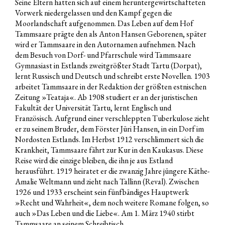
Seine Eltern hatten sich auf einem heruntergewirtschafteten
Vorwerk niedergelassen und den Kampf gegen die
Moorlandschaft aufgenommen. Das Leben auf dem Hof
Tammsaare prägte den als Anton Hansen Geborenen, später
wird er Tammsaare in den Autornamen aufnehmen. Nach
dem Besuch von Dorf- und Pfarrschule wird Tammsaare
Gymnasiast in Estlands zweitgrößter Stadt Tartu (Dorpat),
lernt Russisch und Deutsch und schreibt erste Novellen. 1903
arbeitet Tammsaare in der Redaktion der größten estnischen
Zeitung »Teataja«. Ab 1908 studiert er an der juristischen
Fakultät der Universität Tartu, lernt Englisch und
Französisch. Aufgrund einer verschleppten Tuberkulose zieht
er zu seinem Bruder, dem Förster Jüri Hansen, in ein Dorf im
Nordosten Estlands. Im Herbst 1912 verschlimmert sich die
Krankheit, Tammsaare fährt zur Kur in den Kaukasus. Diese
Reise wird die einzige bleiben, die ihn je aus Estland
herausführt. 1919 heiratet er die zwanzig Jahre jüngere Käthe-
Amalie Weltmann und zieht nach Tallinn (Reval). Zwischen
1926 und 1933 erscheint sein fünfbändiges Hauptwerk
»Recht und Wahrheit«, dem noch weitere Romane folgen, so
auch »Das Leben und die Liebe«. Am 1. März 1940 stirbt
Tammsaare an seinem Schreibtisch.